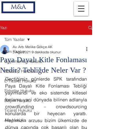
M&A
Yazı
Tüm Yazılar
Av. Arb. Melike Gökçe AK
Tüm Yazılar
5 Ağu 2021
9 dakikada okunur
Paya Dayalı Kitle Fonlaması
Gayrimenkul Hukuku
Nedir? Tebliğde Neler Var ?
Start-Up Hukuku
Geçtiğimiz günlerde SPK tarafından 
E-Ticaret Hukuku
Paya Dayalı Kitle Fonlaması Tebliği 
Şirketler Hukuku
yayımlandı ve eko sistemde kitlesel 
fonlama yani dünyada bilinen adlarıyla 
Bilişim Hukuku
crowdfunding – crowdsourcing 
Ticaret Hukuku
konularda bir heyecan yarattı. 
Aile Hukuku
Hepimizin arzusu bizim ülkemizde de 
dünya çapında çok başarılı olan bu 