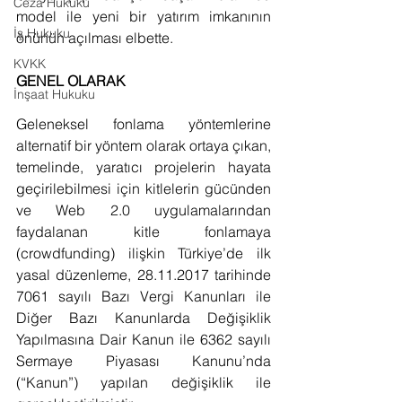
Ceza Hukuku
model ile yeni bir yatırım imkanının 
İş Hukuku
önünün açılması elbette. 
KVKK
GENEL OLARAK
İnşaat Hukuku
Geleneksel fonlama yöntemlerine 
alternatif bir yöntem olarak ortaya çıkan, 
temelinde, yaratıcı projelerin hayata 
geçirilebilmesi için kitlelerin gücünden 
ve Web 2.0 uygulamalarından 
faydalanan kitle fonlamaya 
(crowdfunding) ilişkin Türkiye’de ilk 
yasal düzenleme, 28.11.2017 tarihinde 
7061 sayılı Bazı Vergi Kanunları ile 
Diğer Bazı Kanunlarda Değişiklik 
Yapılmasına Dair Kanun ile 6362 sayılı 
Sermaye Piyasası Kanunu’nda 
(“Kanun”) yapılan değişiklik ile 