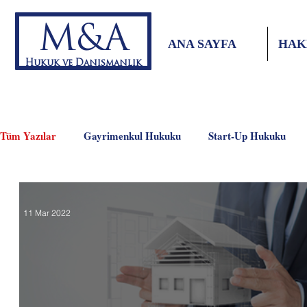
M&A
ANA SAYFA
HAK
Hukuk ve Danışmanlık
Tüm Yazılar
Gayrimenkul Hukuku
Start-Up Hukuku
İş Hukuku
KVKK
İnşaat Hukuku
11 Mar 2022