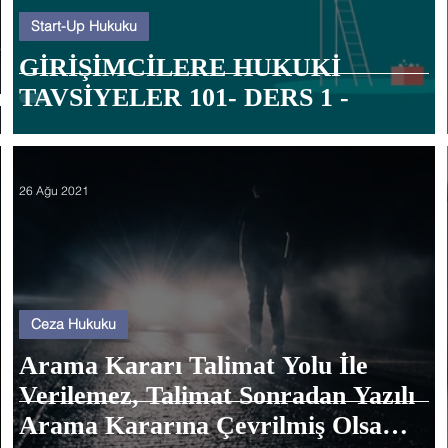
Start-Up Hukuku
GİRİŞİMCİLERE HUKUKİ
ı
TAVSİYELER 101- DERS 1 -
26 Ağu 2021
Ceza Hukuku
Arama Kararı Talimat Yolu İle
Verilemez, Talimat Sonradan Yazılı
Arama Kararına Çevrilmiş Olsa