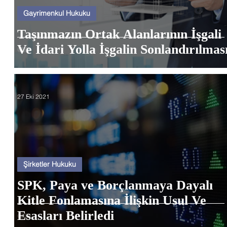
Gayrimenkul Hukuku
Taşınmazın Ortak Alanlarının İşgali
Ve İdari Yolla İşgalin Sonlandırılmas
27 Eki 2021
Şirketler Hukuku
SPK, Paya ve Borçlanmaya Dayalı
Kitle Fonlamasına İlişkin Usul Ve
Esasları Belirledi