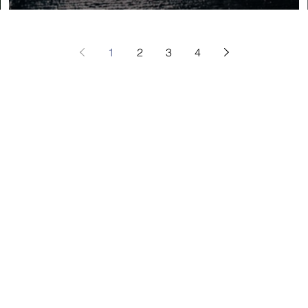
Dahi
1
2
3
4