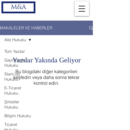
M&A
MAKALELER VE HABERLER
Aile Hukuku
Tüm Yazılar
Yazılar Yakında Geliyor
Gayrimenkul
Hukuku
Bu blogdaki diğer kategorileri
Start-Up
keşfedin veya daha sonra tekrar
Hukuku
kontrol edin.
E-Ticaret
Hukuku
Şirketler
Hukuku
Bilişim Hukuku
Ticaret
Hukuku