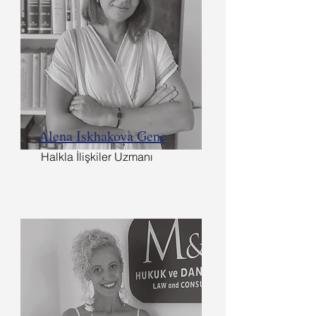
Alena Iskhakova Genç
Halkla İlişkiler Uzmanı