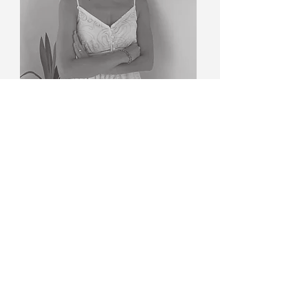
Buket Çoker
Muhasebe ve Finans
Uzmanı