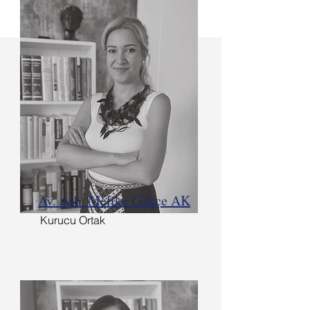
Av. Arb. Melike Gökçe AK
Kurucu Ortak