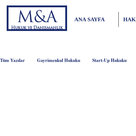
M&A
ANA SAYFA
HAK
Hukuk ve Danışmanlık
Tüm Yazılar
Gayrimenkul Hukuku
Start-Up Hukuku
İş Hukuku
KVKK
İnşaat Hukuku