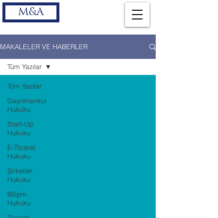
M&A
MAKALELER VE HABERLER
Tüm Yazılar
Tüm Yazılar
Gayrimenkul
Hukuku
Start-Up
Hukuku
E-Ticaret
Hukuku
Şirketler
Hukuku
Bilişim
Hukuku
Ticaret