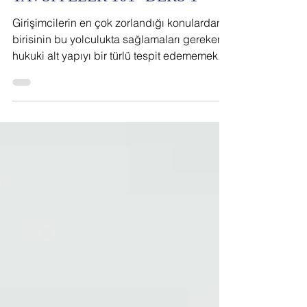
GİRİŞİMCİLERE HUKUKİ
TAVSİYELER 101- DERS 1 -
Girişimcilerin en çok zorlandığı konulardan
birisinin bu yolculukta sağlamaları gereken
hukuki alt yapıyı bir türlü tespit edememek...