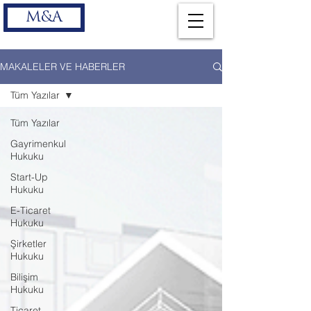
M&A
MAKALELER VE HABERLER
Tüm Yazılar
Tüm Yazılar
Gayrimenkul
Hukuku
Start-Up
Hukuku
E-Ticaret
Hukuku
Şirketler
Hukuku
Bilişim
Hukuku
Ticaret