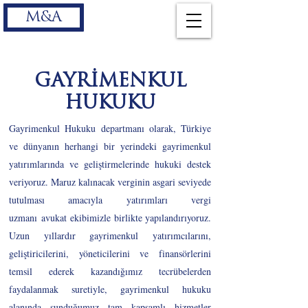
M&A
GAYRİMENKUL
HUKUKU
Gayrimenkul Hukuku departmanı olarak, Türkiye
ve dünyanın herhangi bir yerindeki gayrimenkul
yatırımlarında ve geliştirmelerinde hukuki destek
veriyoruz. Maruz kalınacak verginin asgari seviyede
tutulması amacıyla yatırımları vergi
uzmanı
avukat
ekibimizle birlikte yapılandırıyoruz.
Uzun yıllardır gayrimenkul yatırımcılarını,
geliştiricilerini, yöneticilerini ve finansörlerini
temsil ederek kazandığımız tecrübelerden
faydalanmak suretiyle, gayrimenkul hukuku
alanında sunduğumuz tam kapsamlı hizmetler