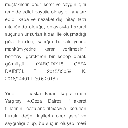
müştekilerin onur, şeref ve saygınlığını 
rencide edici boyutta olmayıp, rahatsız 
edici, kaba ve nezaket dışı hitap tarzı 
niteliğinde olduğu, dolayısıyla hakaret 
suçunun unsurları itibari ile oluşmadığı 
gözetilmeden, sanığın beraatı yerine 
mahkûmiyetine karar verilmesini” 
bozmayı gerektiren bir sebep olarak 
görmüştür. (YARGITAY18. CEZA 
DAİRESİ, E. 2015/33059, K. 
2016/14401,T. 30.6.2016.)
Yine bir başka kararı kapsamında 
Yargıtay 4.Ceza Dairesi “Hakaret 
fiillerinin cezalandırılmasıyla korunan 
hukuki değer, kişilerin onur, şeref ve 
saygınlığı olup, bu suçun oluşabilmesi 