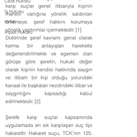
Ceza Hukuku
karşı suçlar genel itibarıyla kişinin 
İş Hukuku
manevi varlığına yönelik saldırıları 
önlemeye, şeref hakkını korumaya 
KVKK
yönelik yaptırımlar içermektedir. [1]
İnşaat Hukuku
Doktrinde şeref kavramı genel olarak 
karma bir anlayıştan hareketle 
değerlendirilmekte ve egemen olan 
görüşe göre şerefin, hukuki değer 
olarak kişinin kendisi hakkında saygın 
ve itibarlı bir kişi olduğu yolundaki 
kanaat ile başkaları nezdindeki itibar ve 
saygınlığını kapsadığı kabul 
edilmektedir. [2]
Şerefe karşı suçlar kapsamında 
uygulamada en sık karşılaşan suç tipi 
hakarettir. Hakaret suçu, TCK’nın 125. 