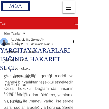
M&A
Yazı
Tüm Yazılar
Av. Arb. Melike Gökçe AK
Tüm Yazılar
23 May 2021
3 dakikada okunur
YARGITAY KARARLARI
Gayrimenkul Hukuku
IŞIĞINDA HAKARET
Start-Up Hukuku
SUÇU
E-Ticaret Hukuku
Her insan kişiliği gereği maddi ve 
Şirketler Hukuku
manevi bir varlıktan teşekkül etmektedir. 
Bilişim Hukuku
Ceza hukuku bağlamında insanın 
Ticaret Hukuku
maddi varlığı adam öldürme, yaralama 
vs suçları ile ,manevi varlığı ise şerefe 
Aile Hukuku
karşı suçlar aracılığıyla korunur. Şerefe 