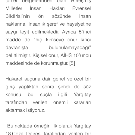
temel belgelerinden olan Birleşmiş 
Milletler İnsan Hakları Evrensel 
Bildirisi‟nin ön sözünde insan 
haklarına, insanlık şeref ve haysiyetine 
saygı teyit edilmektedir. Ayrıca 5‟inci 
madde de “hiç kimseye onur kırıcı 
davranışta bulunulamayacağı” 
belirtilmiştir. Kişisel onur, AİHS 10‟uncu 
maddesinde de korunmuştur. [5]
Hakaret suçuna dair genel ve özet bir 
giriş yaptıktan sonra şimdi de söz 
konusu bu suçla ilgili Yargıtay 
tarafından verilen önemli kararları 
aktarmak istiyoruz.
 Bu noktada örneğin ilk olarak Yargıtay 
18.Ceza Dairesi tarafından verilen bir 