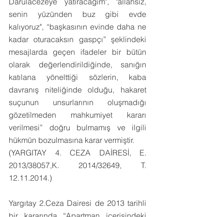
Darülacezeye yatıracağım", "allahsız, 
senin yüzünden buz gibi evde 
kalıyoruz", “başkasının evinde daha ne 
kadar oturacaksın gaspçı” şeklindeki 
mesajlarda geçen ifadeler bir bütün 
olarak değerlendirildiğinde, sanığın 
katılana yönelttiği sözlerin, kaba 
davranış niteliğinde olduğu, hakaret 
suçunun unsurlarının oluşmadığı 
gözetilmeden mahkumiyet kararı 
verilmesi” doğru bulmamış ve ilgili 
hükmün bozulmasına karar vermiştir. 
(YARGITAY 4. CEZA DAİRESİ, E. 
2013/38057,K. 2014/32649, T. 
12.11.2014.)
Yargıtay 2.Ceza Dairesi de 2013 tarihli 
bir kararında “Apartman içerisindeki 