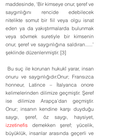
maddesinde, ‘Bir kimseye onur, şeref ve 
saygınlığını rencide edebilecek 
nitelikte somut bir fiil veya olgu isnat 
eden ya da yakıştırmalarda bulunmak 
veya sövmek suretiyle bir kimsenin 
onur, şeref ve saygınlığına saldıran......’ 
şeklinde düzenlenmiştir. [3]
 Bu suç ile korunan hukukî yarar, insan 
onuru ve saygınlığıdır.Onur; Fransızca 
honneur, Latince – İtalyanca onore 
kelimelerinden dilimize geçmiştir. Şeref 
ise dilimize Arapça’dan geçmiştir. 
Onur; insanın kendine karşı duyduğu 
saygı, şeref, öz saygı, haysiyet, 
izzetinefis
 demekken şeref; yücelik, 
büyüklük, insanlar arasında geçerli ve 