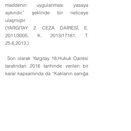
maddenin uygulanması yasaya 
aykırıdır.” şeklinde bir neticeye 
ulaşmıştır. 
(YARGITAY 2. CEZA DAİRESİ, E. 
2011/3005, K. 2013/17181, T. 
25.6.2013.)
 Son olarak Yargıtay 18.Hukuk Dairesi 
tarafından 2016 tarihinde verilen bir 
karar kapsamında da “Katılanın sanığa 
göndermiş olduğu mesajda hakkını 
helal etmeyeceğine yönelik ifadesine 
sanığın “…bende hakkın varsa Allah 
rızası için etme, edersen şerefsizsin…” 
diyerek karşılık verdiğinin anlaşılması 
karşısında, isnadın şarta bağlı veya bir 
olasılık halinde dile getirildiği, hakaret 