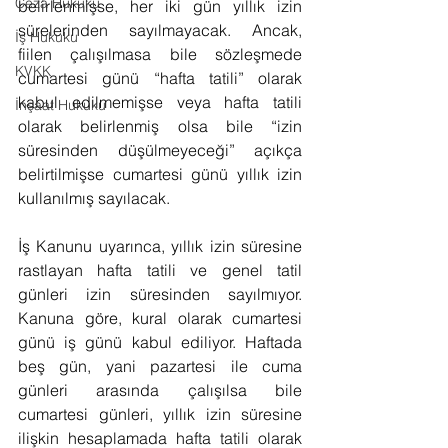
Ceza Hukuku
belirlenmişse, her iki gün yıllık izin 
sürelerinden sayılmayacak. Ancak, 
İş Hukuku
fiilen çalışılmasa bile sözleşmede 
KVKK
cumartesi günü “hafta tatili” olarak 
kabul edilmemişse veya hafta tatili 
İnşaat Hukuku
olarak belirlenmiş olsa bile “izin 
süresinden düşülmeyeceği” açıkça 
belirtilmişse cumartesi günü yıllık izin 
kullanılmış sayılacak.
İş Kanunu uyarınca, yıllık izin süresine 
rastlayan hafta tatili ve genel tatil 
günleri izin süresinden sayılmıyor. 
Kanuna göre, kural olarak cumartesi 
günü iş günü kabul ediliyor. Haftada 
beş gün, yani pazartesi ile cuma 
günleri arasında çalışılsa bile 
cumartesi günleri, yıllık izin süresine 
ilişkin hesaplamada hafta tatili olarak 