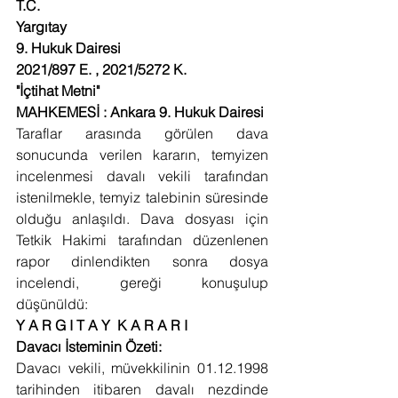
T.C.
Yargıtay
9. Hukuk Dairesi
2021/897 E.
,
2021/5272 K.
"İçtihat Metni"
MAHKEMESİ : Ankara 9. Hukuk Dairesi
Taraflar arasında görülen dava 
sonucunda verilen kararın, temyizen 
incelenmesi davalı vekili tarafından 
istenilmekle, temyiz talebinin süresinde 
olduğu anlaşıldı. Dava dosyası için 
Tetkik Hakimi tarafından düzenlenen 
rapor dinlendikten sonra dosya 
incelendi, gereği konuşulup 
düşünüldü:
Y A R G I T A Y  K A R A R I
Davacı İsteminin Özeti:
Davacı vekili, müvekkilinin 01.12.1998 
tarihinden itibaren davalı nezdinde 