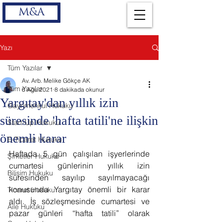
M&A
Yazı
Tüm Yazılar
Av. Arb. Melike Gökçe AK
Tüm Yazılar
6 Ağu 2021
8 dakikada okunur
Yargıtay'dan yıllık izin
Gayrimenkul Hukuku
süresinde 'hafta tatili'ne ilişkin
Start-Up Hukuku
önemli karar
E-Ticaret Hukuku
Haftada 5 gün çalışılan işyerlerinde 
Şirketler Hukuku
cumartesi günlerinin yıllık izin 
Bilişim Hukuku
süresinden sayılıp sayılmayacağı 
konusunda Yargıtay önemli bir karar 
Ticaret Hukuku
aldı. İş sözleşmesinde cumartesi ve 
Aile Hukuku
pazar günleri “hafta tatili” olarak 