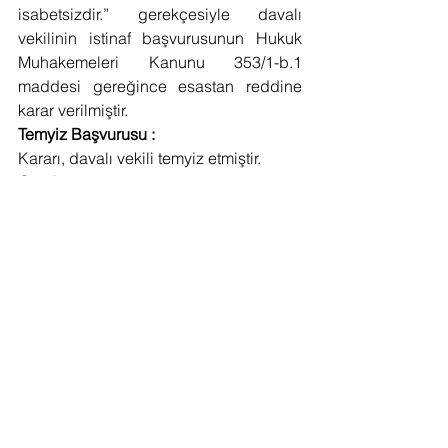
isabetsizdir.” gerekçesiyle davalı 
vekilinin istinaf başvurusunun Hukuk 
Muhakemeleri Kanunu 353/1-b.1 
maddesi gereğince esastan reddine 
karar verilmiştir.
Temyiz Başvurusu :
Kararı, davalı vekili temyiz etmiştir.
Gerekçe:
Taraflar arasında toplu iş 
sözleşmesinde dinlendirilme günü 
olarak kararlaştırılan cumartesi 
gününün, yıllık izin süresi hesabında 
nasıl değerlendirilmesi gerektiği 
uyuşmazlık konusudur.
Yargıtay 22. Hukuk Dairesi’nin 
kapatılması sonrasında Başkan ve 
Üyelerinin Yargıtay 9. Hukuk Dairesinde 
görevlendirilmesi üzerine her iki Daire 
kararlarında uyuşmazlık konusu 