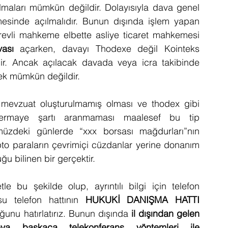
ılmaları mümkün değildir. Dolayısıyla dava genel 
inde açılmalıdır. Bunun dışında işlem yapan 
görevli mahkeme elbette asliye ticaret mahkemesi 
ası
 açarken, davayı Thodexe değil Kointeks 
dir. Ancak açılacak davada veya icra takibinde 
ek mümkün değildir.
ir mevzuat oluşturulmamış olması ve thodex gibi 
sermaye şartı aranmaması maalesef bu tip 
üzdeki günlerde “xxx borsası mağdurları”nın 
to paraların çevrimiçi cüzdanlar yerine donanım 
u bilinen bir gerçektir.
tle bu şekilde olup, ayrıntılı bilgi için telefon 
u telefon hattının 
HUKUKİ DANIŞMA HATTI 
uğunu hatırlatırız. Bunun dışında 
il dışından gelen 
 başkaca telekonferans yöntemleri ile 