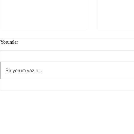
KRİPTO PA
Yorumlar
İLK YASA Ç
31456 sayılı
yayımlanan
Bir yorum yazın...
KRİPTO VAR
KULLANILMA
Yeni Nesil Banka: NeoBank
YÖNETMELİK 
tarihinden itib