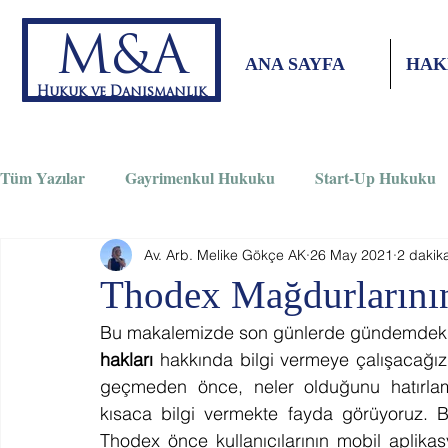
M&A
ANA SAYFA
HAK
Hukuk ve Danışmanlık
Tüm Yazılar
Gayrimenkul Hukuku
Start-Up Hukuku
Av. Arb. Melike Gökçe AK
26 May 2021
2 dakik
Bilişim Hukuku
Ticaret Hukuku
Aile Hukuku
Thodex Mağdurlarını
Bu makalemizde son günlerde gündemdeki k
İnşaat Hukuku
hakları
 hakkında bilgi vermeye çalışacağız
geçmeden önce, neler olduğunu hatırlama
kısaca bilgi vermekte fayda görüyoruz. Bil
Thodex önce kullanıcılarının mobil aplika