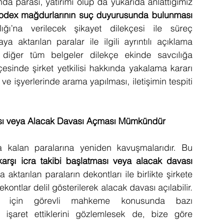
a parası, yatırımı olup da yukarıda anlattığımız 
odex mağdurlarının suç duyurusunda bulunması
ğı’na verilecek şikayet dilekçesi ile süreç 
a aktarılan paralar ile ilgili ayrıntılı açıklama 
e diğer tüm belgeler dilekçe ekinde savcılığa 
çesinde şirket yetkilisi hakkında yakalama kararı 
v ve işyerlerinde arama yapılması, iletişimin tespiti 
ası veya Alacak Davası Açması Mümkündür
 kalan paralarına yeniden kavuşmalarıdır. Bu 
arşı icra takibi başlatması veya alacak davası 
tarılan paraların dekontları ile birlikte şirkete 
karşı icra takibi başlatılabilir veya yine bu dekontlar delil gösterilerek alacak davası açılabilir. 
 için görevli mahkeme konusunda bazı 
i işaret ettiklerini gözlemlesek de, bize göre 