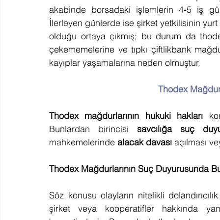
akabinde borsadaki işlemlerin 4-5 iş gü
İlerleyen günlerde ise şirket yetkilisinin yur
olduğu ortaya çıkmış; bu durum da thodex
çekememelerine ve tıpkı çiftlikbank mağdu
kayıplar yaşamalarına neden olmuştur.
Thodex Mağdurl
Thodex mağdurlarının hukuki hakları
 ko
Bunlardan birincisi
 savcılığa suç duyu
mahkemelerinde 
alacak davası
 açılması ve
Thodex Mağdurlarının Suç Duyurusunda 
Söz konusu olayların nitelikli dolandırıcı
şirket veya kooperatifler hakkında yanl