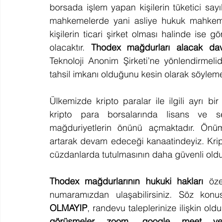
borsada işlem yapan kişilerin tüketici say
mahkemelerde yani asliye hukuk mahkemes
kişilerin ticari şirket olması halinde ise 
olacaktır. 
Thodex mağdurları alacak dav
Teknoloji Anonim Şirketi’ne yönlendirmeli
tahsil imkanı olduğunu kesin olarak söylem
Ülkemizde kripto paralar ile ilgili ayrı b
kripto para borsalarında lisans ve 
mağduriyetlerin önünü açmaktadır. Önüm
artarak devam edeceği kanaatindeyiz. Krip
cüzdanlarda tutulmasının daha güvenli olduğ
Thodex mağdurlarının hukuki hakları
 öze
numaramızdan ulaşabilirsiniz. Söz konus
OLMAYIP
, randevu taleplerinize ilişkin old
görüşmeler zoom, google meet veya