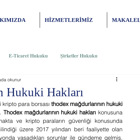
KIMIZDA
HİZMETLERİMİZ
MAKALEL
E-Ticaret Hukuku
Şirketler Hukuku
ada okunur
Ceza Hukuku
İş Hukuku
KVKK
n Hukuki Hakları
ripto para borsası 
thodex mağdurlarının hukuki 
. 
Thodex mağdurlarının hukuki hakları
 konusuna 
kta ve kripto paraların güvenliği konusunda 
indiği üzere 2017 yılından beri faaliyette olan 
syonda yaşadıkları sorunlar ile gündeme gelmiş, 