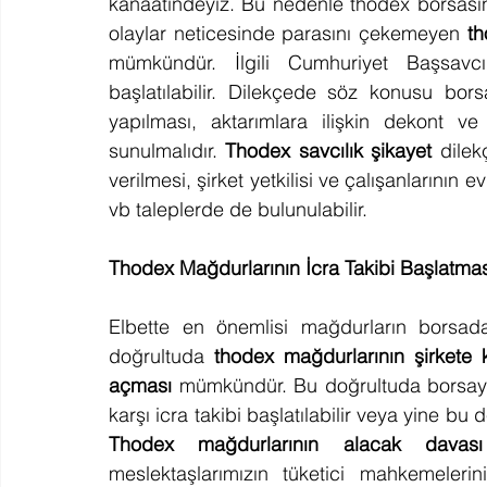
kanaatindeyiz. Bu nedenle thodex borsasınd
olaylar neticesinde parasını çekemeyen 
th
mümkündür. İlgili Cumhuriyet Başsavcılı
başlatılabilir. Dilekçede söz konusu borsay
yapılması, aktarımlara ilişkin dekont v
sunulmalıdır. 
Thodex savcılık şikayet
 dilek
verilmesi, şirket yetkilisi ve çalışanlarının e
vb taleplerde de bulunulabilir.
Thodex Mağdurlarının İcra Takibi Başlatm
Elbette en önemlisi mağdurların borsada
doğrultuda 
thodex mağdurlarının şirkete k
açması
 mümkündür. Bu doğrultuda borsaya ak
Thodex mağdurlarının alacak davası
meslektaşlarımızın tüketici mahkemelerin