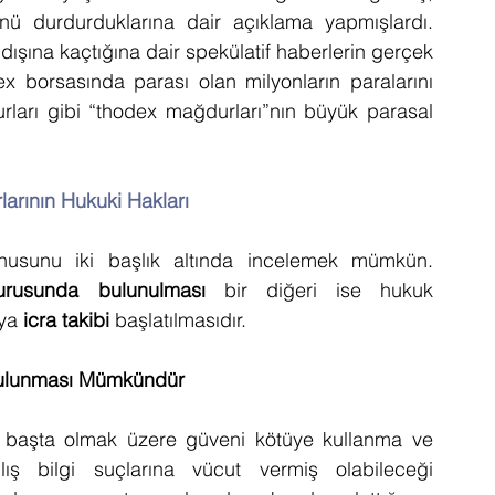
nü durdurduklarına dair açıklama yapmışlardı. 
t dışına kaçtığına dair spekülatif haberlerin gerçek 
 borsasında parası olan milyonların paralarını 
rları gibi “thodex mağdurları”nın büyük parasal 
arının Hukuki Hakları
nusunu iki başlık altında incelemek mümkün. 
rusunda bulunulması
 bir diğeri ise hukuk 
ya 
icra takibi
 başlatılmasıdır.
Bulunması Mümkündür
lık başta olmak üzere güveni kötüye kullanma ve 
ış bilgi suçlarına vücut vermiş olabileceği 