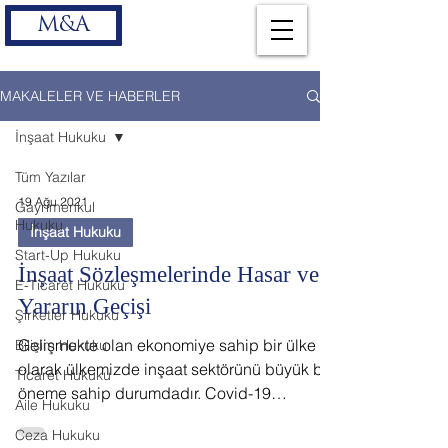
M&A
MAKALELER VE HABERLER
İnşaat Hukuku
Tüm Yazılar
19 Ağu 2021
Gayrimenkul
Hukuku
İnşaat Hukuku
Start-Up Hukuku
İnşaat Sözleşmelerinde Hasar ve
E-Ticaret Hukuku
Yararın Geçişi
Şirketler Hukuku
Gelişmekte olan ekonomiye sahip bir ülke
Bilişim Hukuku
olarak ülkemizde inşaat sektörünü büyük bir
Ticaret Hukuku
öneme sahip durumdadır. Covid-19
Aile Hukuku
hastalığının yol...
Ceza Hukuku