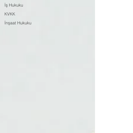
İş Hukuku
KVKK
İnşaat Hukuku