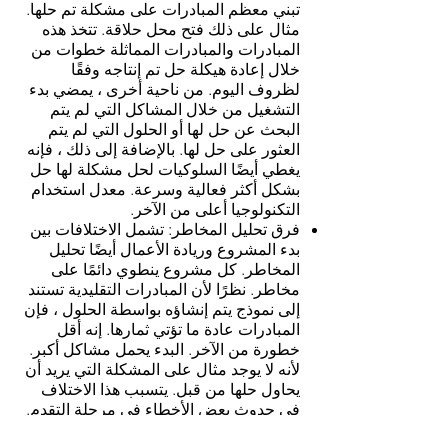
تبني معظم المبادرات على مشكلة تم حلها.
مثال على ذلك فتح محل حلاقة. تتخذ هذه
المبادرات والمبادرات المماثلة خطوات من
خلال إعادة هيكلة حل تم إنتاجه وفقًا
لظروف اليوم. من ناحية أخرى ، يمضي بدء
التشغيل من خلال المشاكل التي لم يتم
البحث عن حل لها أو الحلول التي لم يتم
العثور على حل لها. بالإضافة إلى ذلك ، فإنه
يغطي أيضًا السلوكيات لحل مشكلة لها حل
بشكل أكثر فعالية وسرعة. معدل استخدام
التكنولوجيا أعلى من الآخر.
فرق تحليل المخاطر: تشمل الاختلافات بين
بدء المشروع وريادة الأعمال أيضًا تحليل
المخاطر. كل مشروع ينطوي دائمًا على
مخاطر. نظرًا لأن المبادرات التقليدية تستند
إلى نموذج يتم إنشاؤه بواسطة الحلول ، فإن
المبادرات عادة ما تؤتي ثمارها. إنه أقل
خطورة من الآخر. البدء يحمل مشاكل أكبر.
لأنه لا يوجد مثال على المشكلة التي يريد أن
يحاول حلها من قبل. يتسبب هذا الاختلاف
في حدوث بعض الأخطاء في مرحلة التقدم.
الفرق في المجالات التي يستهدفونها: أحد